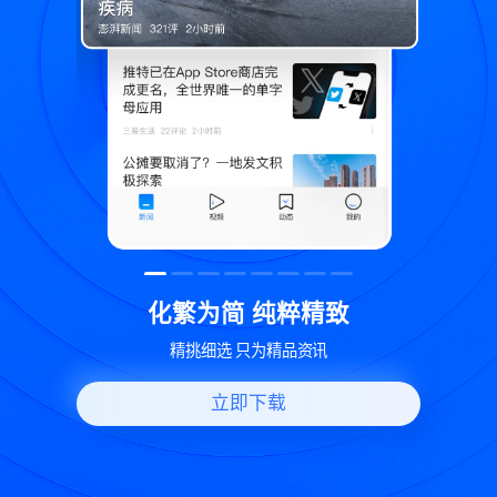
精致
世界变化 热问一下
讯
好问题好回答 多元视角看问题
立即下载