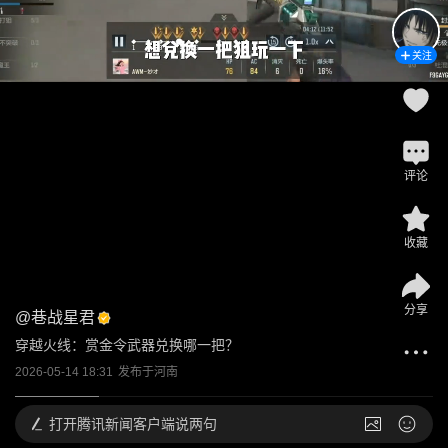
关注
评论
收藏
分享
@
巷战星君
穿越火线：赏金令武器兑换哪一把？
2026-05-14 18:31
发布于
河南
打开
腾讯新闻客户端说两句