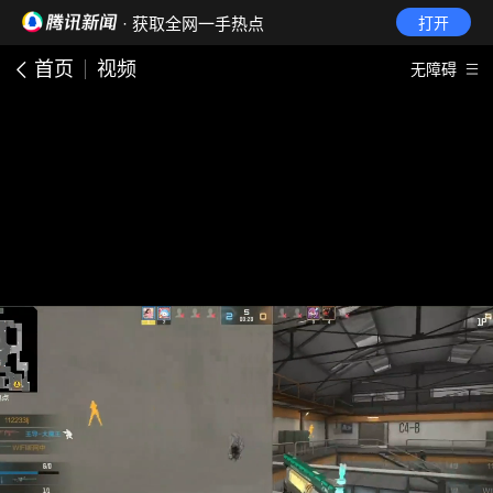
· 获取全网一手热点
打开
首页
视频
无障碍