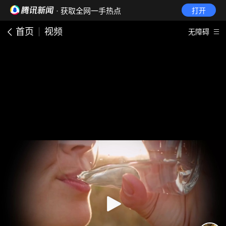
· 获取全网一手热点
打开
首页
视频
无障碍