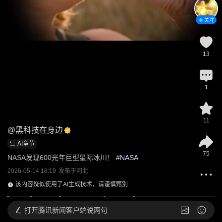
关注
13
1
11
@
黑科技在身边
AI章节
75
NASA发现600光年巨型星际冰川！
 #
NASA
2026-05-14 18:19
发布于
河北
该内容疑似使用了AI生成技术，请谨慎甄别
打开
腾讯新闻客户端说两句