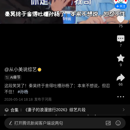
关注
75
7
9
@
从小美说综艺
AI章节
66
这段笑哭了！秦昊终于舍得吐槽孙杨了：本来不想说，但忍
不住！
 #
孙杨
2026-05-14 18:18
发布于
河南
《妻子的浪漫旅行2026》综艺片段
合集
打开
腾讯新闻客户端说两句