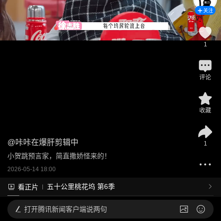
关注
1
评论
收藏
@
咔咔在爆肝剪辑中
1
小贺跳预言家，简直撒娇怪来的！
2026-05-14 18:00
五十公里桃花坞 第6季
看正片
打开
腾讯新闻客户端说两句