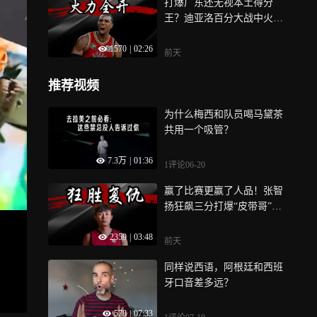
打爆广东还无视本土得分
王？迪亚洛百分大战中火力
全开，绝对的实力碾压
1570
|
02:26
前天
推荐视频
为什么梅西和队员喝马黛茶
共用一个吸管？
7.3万
|
01:36
1评论
06-20
赢了比赛更赢了人品！张智
扬狂飙三分打爆“皮带哥”，
超神手感让坎姆毫无还手之
2359
|
03:48
力
前天
同样说西语，阿根廷和西班
牙口音差多远？
578
|
07:33