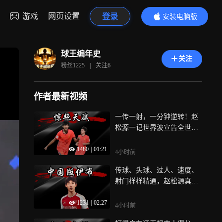
游戏
网页设置
登录
安装电脑版
内容更精彩
球王编年史
关注
粉丝
1225
|
关注
6
作者最新视频
一传一射，一分钟逆转！赵
松源一记世界波宣告全世
界：中国高中锋也能有细腻
1480
|
01:21
脚法
4小时前
传球、头球、过人、速度、
射门样样精通，赵松源真的
能成为中国版伊布吗？
1231
|
02:27
4小时前