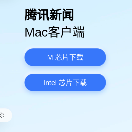
高清视频·更流畅
腾讯新
Mac客
M 芯
Intel