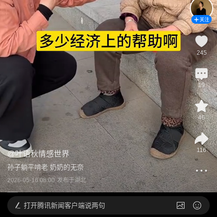
关注
245
19
46
116
@
叶语秋情感世界
孙子躺平啃老 奶奶的无奈
2026-05-16 08:00
发布于
湖北
打开
腾讯新闻客户端说两句