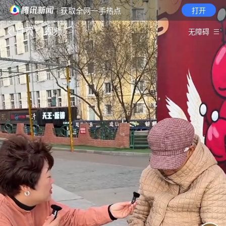
· 获取全网一手热点
打开
首页
视频
无障碍