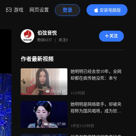
游戏
网页设置
登录
安装电脑版
内容更精彩
伯弦音悦
关注
粉丝
6137
|
关注
0
作者最新视频
她明明已经去世10年，全网
却都在疯传她没死：本兮
55
|
04:17
11小时前
她明明是网络歌手，却被央
视称为国风唱将，成为钦点
的ost女神
432
|
07:09
1评论
11小时前