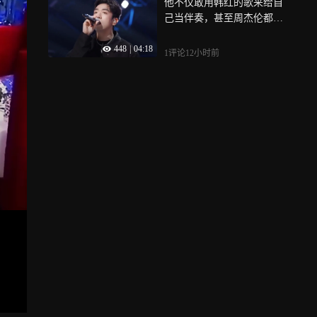
他不仅敢用韩红的歌来给自
己当伴奏，甚至周杰伦都对
他赞不绝口
448
|
04:18
1评论
12小时前