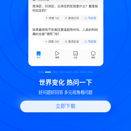
致
世界变化 热问一下
好问题好回答 多元视角看问题
立即下载