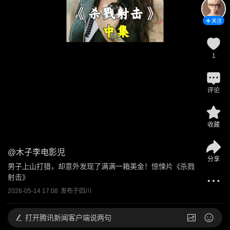
关注
1
评论
收藏
@
木子李电影児
分享
男子上山打猎，却意外发现了满满一箱美金！惊悚片《杀戮
射击》
2026-05-14 17:08
发布于
四川
打开
腾讯新闻客户端说两句