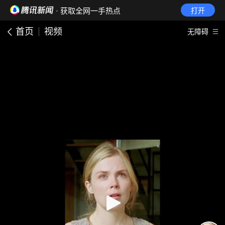
· 获取全网一手热点
打开
首页
视频
无障碍