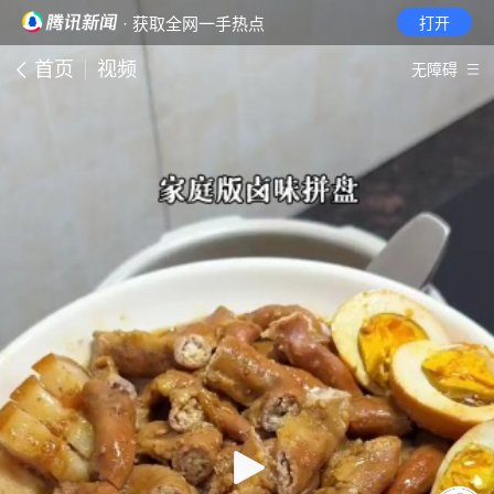
· 获取全网一手热点
打开
首页
视频
无障碍