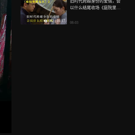
旧时代跨越身份的爱情，会
以什么结尾收场《庭院里的
女人》2
982
|
01:17
08-03