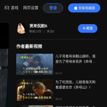
游戏
网页设置
登录
安装电脑版
内容更精彩
贤来侃剧B
关注
粉丝
2.0万
|
关注
0
作者最新视频
儿子背着母亲翻山越岭，竟
是为了将母亲丢弃《弃母
山》2
446
|
01:33
08-03
为了吃饱饭，儿媳竟每天盼
着婆婆去世《弃母山》1
123
|
01:51
08-03