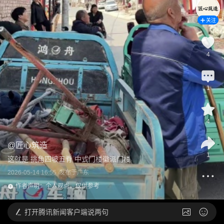
关注
4
1
4
@
匠心筑造
1
这就是 挑角四坡五脊 中式门楼徽派门楼
2026-05-14 16:55
发布于
广东
作者声明：个人观点，仅供参考
打开
腾讯新闻客户端说两句