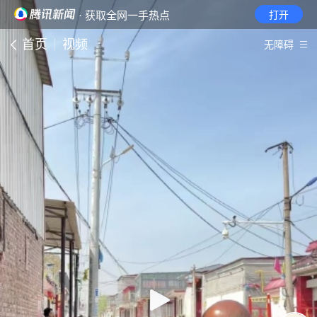
· 获取全网一手热点
打开
首页
视频
无障碍