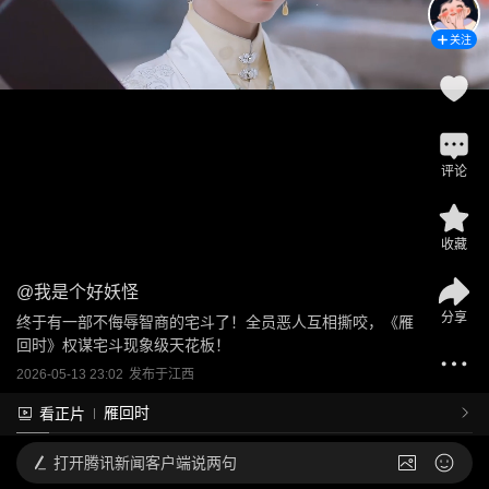
关注
评论
收藏
@
我是个好妖怪
分享
终于有一部不侮辱智商的宅斗了！全员恶人互相撕咬，《雁
回时》权谋宅斗现象级天花板！
2026-05-13 23:02
发布于
江西
雁回时
看正片
打开
腾讯新闻客户端说两句