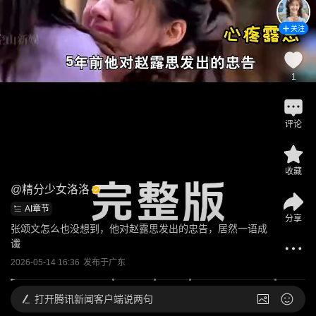
关注
1
评论
收藏
@
精分少女洛洛
AI章节
分享
张颂文怎么也没想到，他对赵露思发出的忠告，居然一语成
谶
2026-05-14 16:36
发布于
广东
打开
腾讯新闻客户端说两句