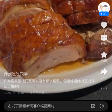
关注
评论
收藏
@
刘吃吃同学
分享
作为客家菜他们家确实没有那么精致，但是味道绝对是对得
起价格的！
2026-05-14 16:33
发布于
河南
打开
腾讯新闻客户端说两句