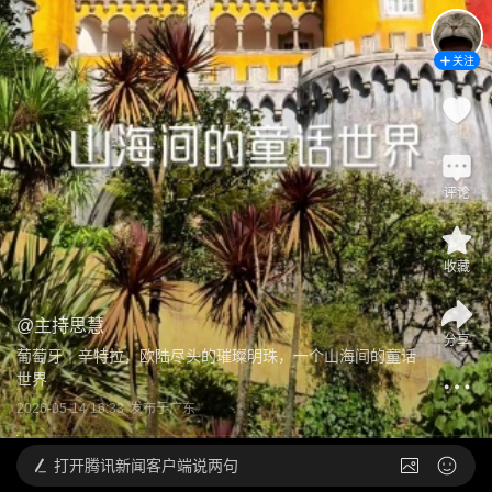
关注
评论
收藏
@
主持思慧
分享
葡萄牙｜辛特拉，欧陆尽头的璀璨明珠，一个山海间的童话
世界
2026-05-14 16:33
发布于
广东
打开
腾讯新闻客户端说两句