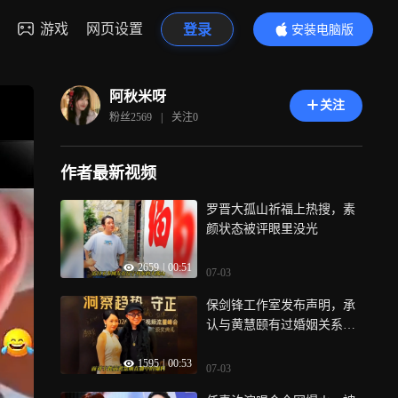
游戏
网页设置
登录
安装电脑版
内容更精彩
阿秋米呀
关注
粉丝
2569
|
关注
0
作者最新视频
罗晋大孤山祈福上热搜，素
颜状态被评眼里没光
2659
|
00:51
07-03
保剑锋工作室发布声明，承
认与黄慧颐有过婚姻关系，
双方正式和解
1595
|
00:53
07-03