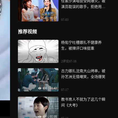
任素汐演唱会全网爆火，被
演员耽误的歌手，拒绝用女
性拉踩获好评
2640
|
00:57
07-03
推荐视频
杨佑宁吐槽娜扎不健康养
生，被辣评口味挺重
5.3万
|
00:16
2评论
07-18
古力娜扎沈南大山烤串，被
孙艺洲无情嘲笑，全场爆笑
498
|
01:42
07-17
教书育人不就为了这几个瞬
间《大考》
499
|
01:09