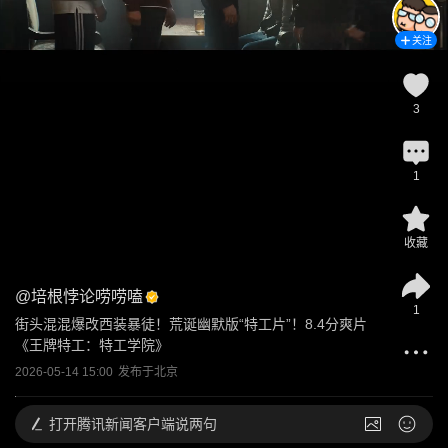
关注
3
1
收藏
@
培根悖论唠唠嗑
1
街头混混爆改西装暴徒！荒诞幽默版“特工片”！8.4分爽片
《王牌特工：特工学院》
2026-05-14 15:00
发布于
北京
打开
腾讯新闻客户端说两句