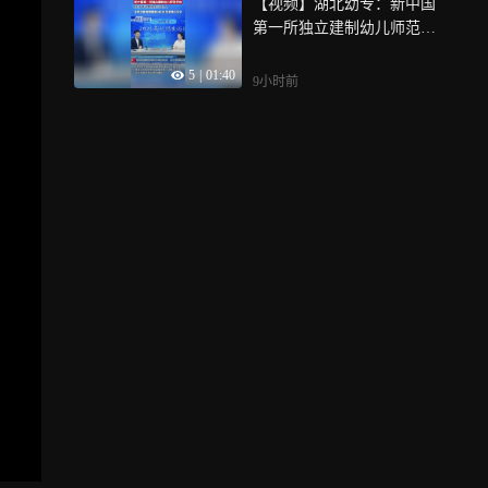
【视频】湖北幼专：新中国
第一所独立建制幼儿师范学
校，2026年计划招生3320人
5
|
01:40
9小时前