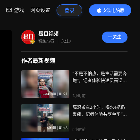
游戏
网页设置
登录
安装电脑版
内容更精彩
极目视频
关注
粉丝
7.9万
|
关注
0
作者最新视频
“不是不怕热，是生活需要奔
跑”，记者体验快递员高温工
作，五分钟不到汗水洇透工
300
|
01:21
服，座垫太烫用冰水快速降
7小时前
温
高温搬车2小时，喝水4瓶仍
累瘫，记者体验共享单车“摆
渡人”
48
|
01:48
9小时前