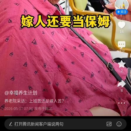
关注
14
评论
2
8
@
幸福养生计划
养老院采访：上班苦还是嫁人苦？
2026-05-17 07:00
发布于
湖北
打开
腾讯新闻客户端说两句