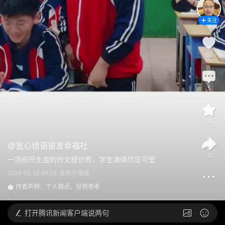
关注
83
5
9
@
宽心悟语银发幸福社
3
一场别开生面的作文模仿秀，学生演绎尽显可爱
2026-05-16 08:10
发布于
福建
作者声明：个人观点，仅供参考
打开
腾讯新闻客户端说两句