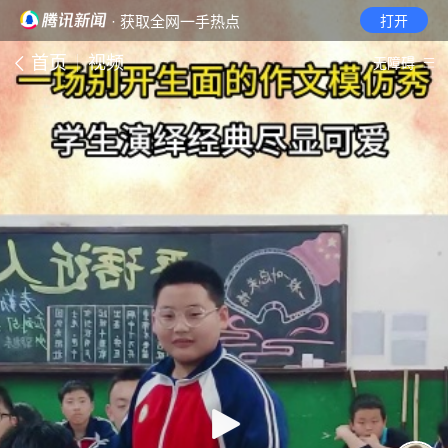
· 获取全网一手热点
打开
首页
视频
无障碍