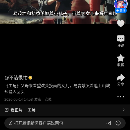
关注
评论
收藏
@
不洁很忙
分享
《主角》父母来看望改头换面的女儿，易青娥哭着追上山坡
却没人回头
2026-05-14 14:58
发布于
安徽
主角
看正片
打开
腾讯新闻客户端说两句