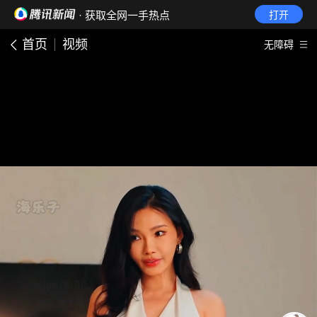
· 获取全网一手热点
打开
首页
视频
无障碍