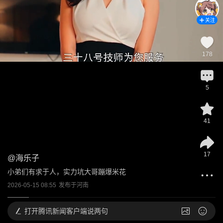
关注
178
5
41
17
@
海乐子
小弟们有求于人，实力坑大哥蹦爆米花
2026-05-15 08:55
发布于
河南
打开
腾讯新闻客户端说两句