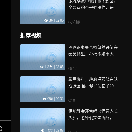
张雅琪被中餐厅撤下封面，
全网骂的不是她摆烂，是身
边那个“精致甩锅侠”被搬上
36
|
02:06
了屏
8小时前
推荐视频
影迷跟秦昊合照忽然跌倒在
秦昊怀里，孙杨不嫌事大跟
伊能静告状丨妻旅
1.3万
|
03:05
06-12
戴军爆料，尴尬把郭晓东认
成张国强，似乎认错了20
年？
696
|
00:32
07-04
伊能静金莎合唱《但愿人长
久》，老外们集体听醉，此
曲只应天上有
4477
|
03:03