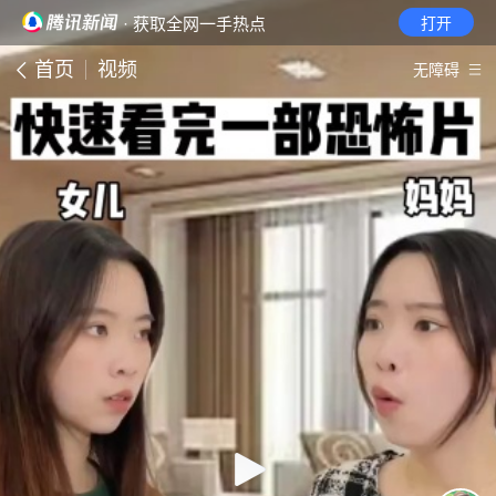
· 获取全网一手热点
打开
首页
视频
无障碍