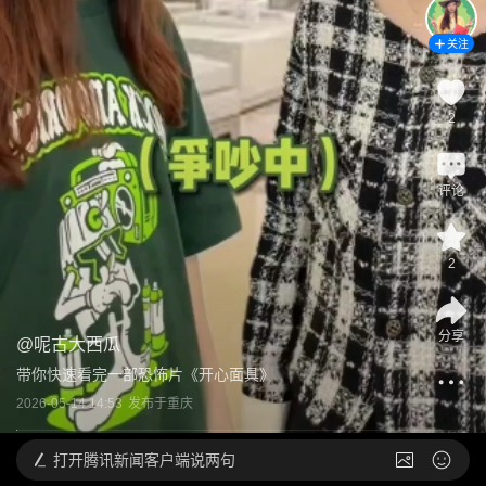
关注
2
评论
2
分享
@
呢古大西瓜
带你快速看完一部恐怖片《开心面具》
2026-05-14 14:53
发布于
重庆
打开
腾讯新闻客户端说两句