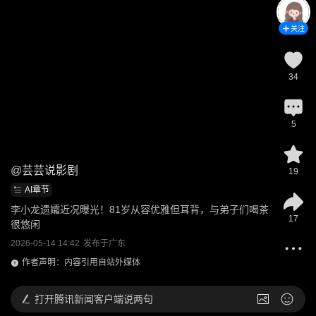
关注
34
5
@
芸芸说影剧
19
AI章节
李小龙遗孀近况曝光！81岁从容优雅但耳背，与弟子们喝茶
17
很悠闲
2026-05-14 14:42
发布于
广东
作者声明：内容引用自站外媒体
打开
腾讯新闻客户端说两句