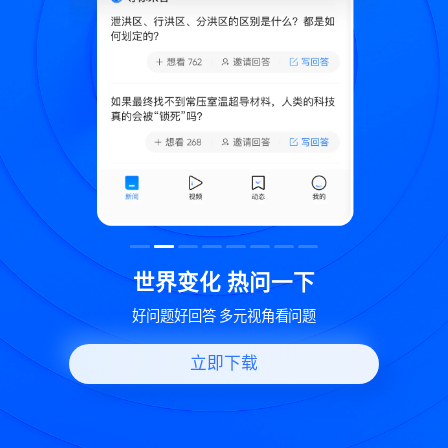
致
世界变化 热问一下
好问题好回答 多元视角看问题
立即下载