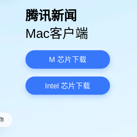
高清视频·更流畅
腾讯新
Mac客
M 芯
Intel