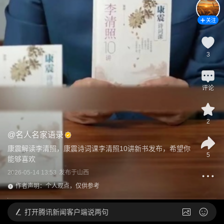
关注
3
评论
2
@
名人名家语录
康震解读李清照，康震诗词课李清照10讲新书发布，希望你
5
能够喜欢
2026-05-14 13:53
发布于
山西
作者声明：个人观点，仅供参考
打开
腾讯新闻客户端说两句