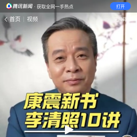
· 获取全网一手热点
打开
首页
视频
无障碍