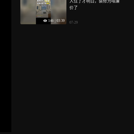
入住了才明白，装修为啥廉
价了
146
|
03:39
07-29