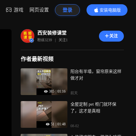
游戏
网页设置
登录
安装电脑版
内容更精彩
西安装修课堂
关注
粉丝
3239
|
关注
1
作者最新视频
阳台有半墙，窗帘原来这样
做才对
385
|
01:16
前天
全屋定制 pet 柜门就环保
了，这才是真相
51
|
01:48
08-02