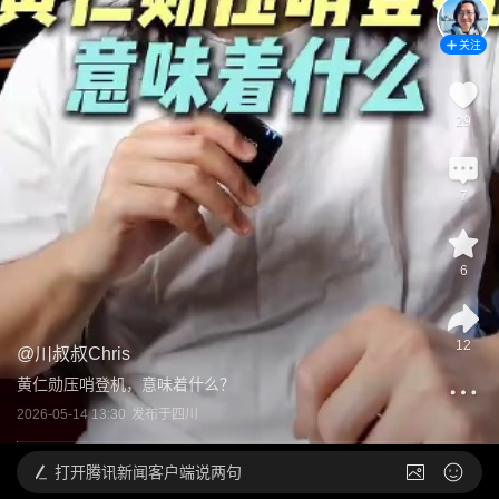
关注
29
7
6
12
@
川叔叔Chris
黄仁勋压哨登机，意味着什么？
2026-05-14 13:30
发布于
四川
打开
腾讯新闻客户端说两句