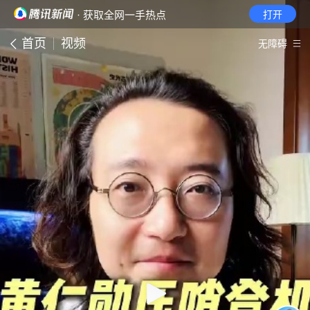
· 获取全网一手热点
打开
首页
视频
无障碍