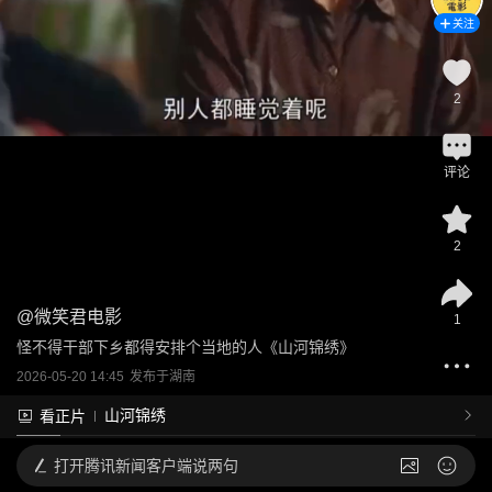
关注
2
评论
2
@
微笑君电影
1
怪不得干部下乡都得安排个当地的人《山河锦绣》
2026-05-20 14:45
发布于
湖南
山河锦绣
看正片
打开
腾讯新闻客户端说两句