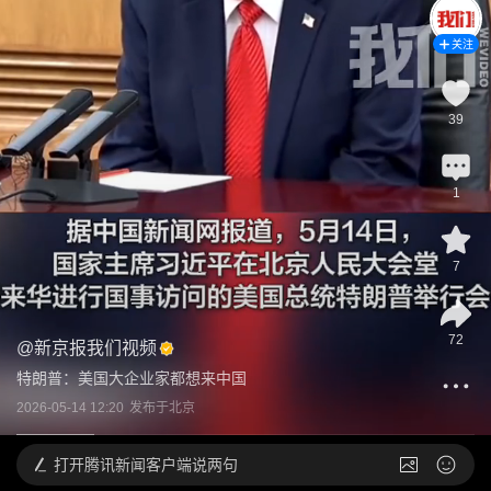
关注
39
1
7
72
@
新京报我们视频
特朗普：美国大企业家都想来中国
2026-05-14 12:20
发布于
北京
打开
腾讯新闻客户端说两句