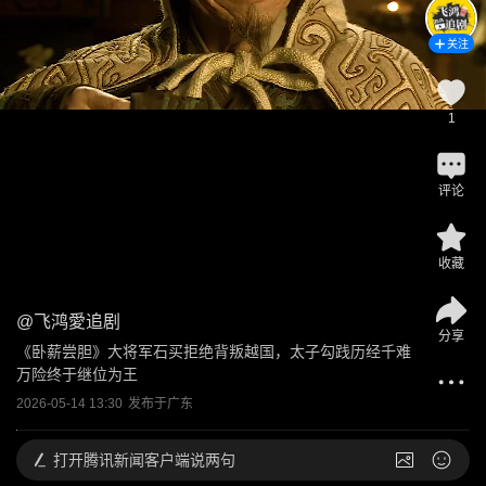
关注
1
评论
收藏
@
飞鸿愛追剧
分享
《卧薪尝胆》大将军石买拒绝背叛越国，太子勾践历经千难
万险终于继位为王
2026-05-14 13:30
发布于
广东
打开
腾讯新闻客户端说两句