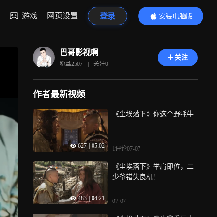
游戏
网页设置
登录
安装电脑版
内容更精彩
巴哥影视啊
关注
粉丝
2507
|
关注
0
作者最新视频
《尘埃落下》你这个野牦牛
627
|
05:02
1评论
07-07
《尘埃落下》举肩即位，二
少爷错失良机！
483
|
04:21
07-07