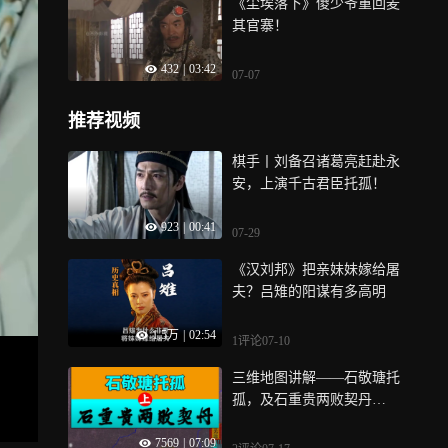
《尘埃落下》傻少爷重回麦
其官寨！
432
|
03:42
07-07
推荐视频
棋手丨刘备召诸葛亮赶赴永
安，上演千古君臣托孤！
923
|
00:41
07-29
《汉刘邦》把亲妹妹嫁给屠
夫？吕雉的阳谋有多高明
1.5万
|
02:54
1评论
07-10
三维地图讲解——石敬瑭托
孤，及石重贵两败契丹
（上）
7569
|
07:09