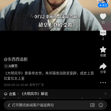
关注
11
2
收藏
@
东西西追剧
AI章节
分享
《大明风华》景泰帝去世，朱祁镇发动政变复辟，成史上首
位复位太上皇
2026-05-14 10:48
发布于
广东
《大明风华》解说
合集
打开
腾讯新闻客户端说两句