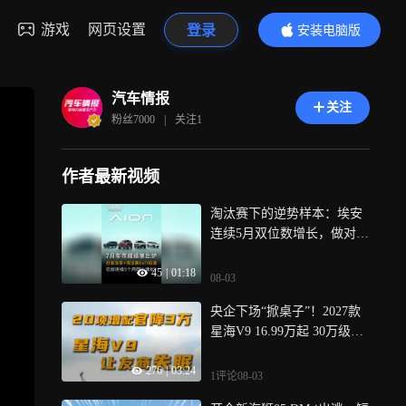
游戏
网页设置
登录
安装电脑版
内容更精彩
汽车情报
关注
粉丝
7000
|
关注
1
作者最新视频
淘汰赛下的逆势样本：埃安
连续5月双位数增长，做对了
什么？
45
|
01:18
08-03
央企下场“掀桌子”！2027款
星海V9 16.99万起 30万级配
置全给你塞进这台车了
276
|
03:24
1评论
08-03