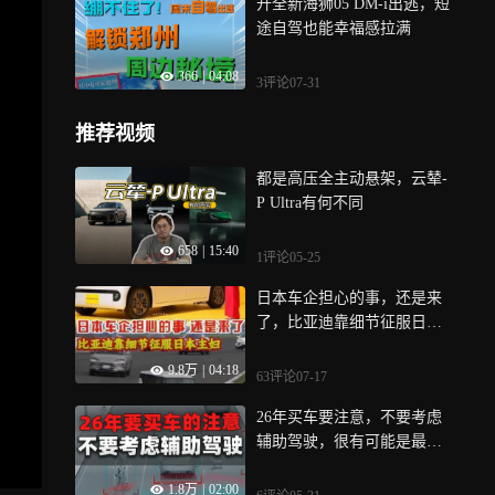
开全新海狮05 DM-i出逃，短
途自驾也能幸福感拉满
366
|
04:08
3评论
07-31
推荐视频
都是高压全主动悬架，云辇-
P Ultra有何不同
658
|
15:40
1评论
05-25
日本车企担心的事，还是来
了，比亚迪靠细节征服日本
主妇
9.8万
|
04:18
63评论
07-17
26年买车要注意，不要考虑
辅助驾驶，很有可能是最后
一代L2
1.8万
|
02:00