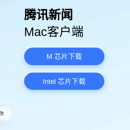
高清视频·更流畅
腾讯新
Mac客
M 芯
Intel