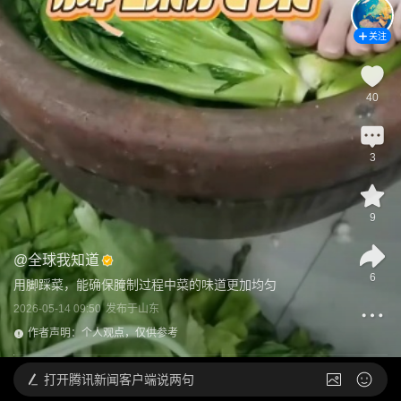
关注
40
3
9
@
全球我知道
6
用脚踩菜，能确保腌制过程中菜的味道更加均匀
2026-05-14 09:50
发布于
山东
作者声明：个人观点，仅供参考
打开
腾讯新闻客户端说两句