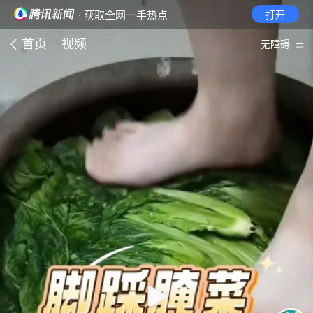
· 获取全网一手热点
打开
首页
视频
无障碍