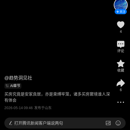
关注
4
评论
收藏
@
趋势洞见社
AI章节
6
买房究竟是安家良居，亦是束缚牢笼，诸多买房窘境谁人深
有体会
2026-05-14 09:46
发布于
山东
打开
腾讯新闻客户端说两句