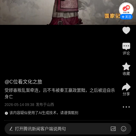
关注
评论
收藏
@
C位看文化之旅
受嫪毐叛乱案牵连，吕不韦被秦王嬴政罢黜，之后被迫自杀
分享
身亡
2026-05-14 09:38
发布于
山西
该内容疑似使用了AI生成技术，请谨慎甄别
打开
腾讯新闻客户端说两句