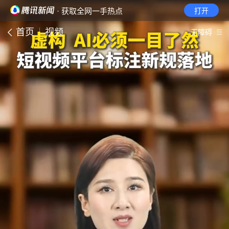
· 获取全网一手热点
打开
首页
视频
无障碍