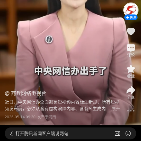
关注
评论
收藏
@
商丘网络电视台
分享
近日，中央网信办全面部署短视频内容标注新规，所有短视
频发布前，必须从含有虚构演绎内容、含有AI生成内...
展开
2026-05-14 09:30
发布于
河南
打开
腾讯新闻客户端说两句