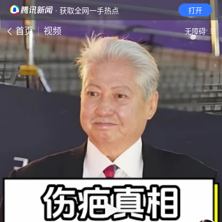
· 获取全网一手热点
打开
首页
视频
无障碍