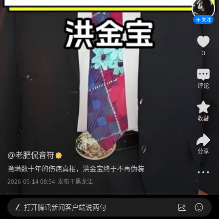
关注
3
评论
收藏
分享
@
老肥侃音符
隐瞒数十年的伤疤真相，洪金宝终于不再伪装
2026-05-14 08:54
发布于
黑龙江
打开
腾讯新闻客户端说两句