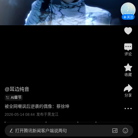
关注
评论
收藏
@
耳边纯音
分享
AI章节
被全网嘲讽后逆袭的偶像：蔡徐坤
2026-05-14 08:44
发布于
黑龙江
打开
腾讯新闻客户端说两句