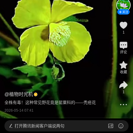
关注
1
评论
收藏
1
@
植物时光机
全株有毒！这种常见野花竟是罂粟科的——秃疮花
2026-05-14 07:41
打开
腾讯新闻客户端说两句