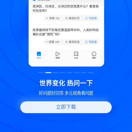
致
世界变化 热问一下
好问题好回答 多元视角看问题
立即下载