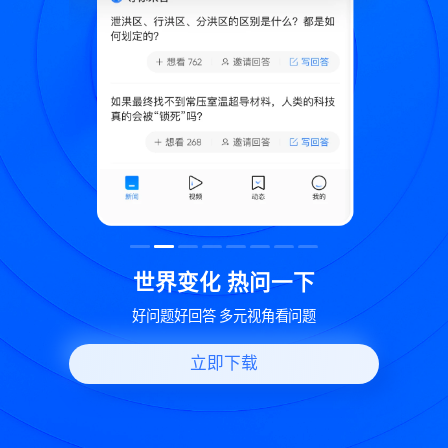
致
世界变化 热问一下
好问题好回答 多元视角看问题
立即下载